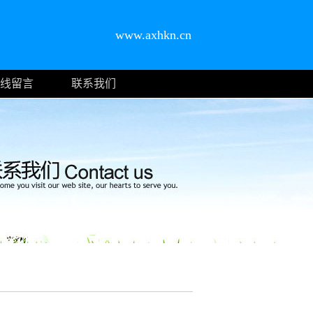
www.axhkn.cn
线留言
联系我们